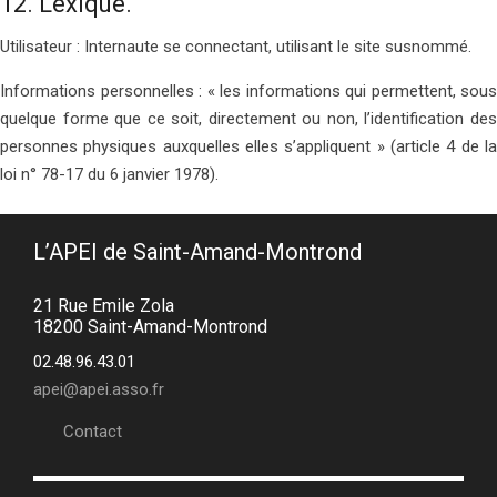
12. Lexique.
Utilisateur : Internaute se connectant, utilisant le site susnommé.
Informations personnelles : « les informations qui permettent, sous
quelque forme que ce soit, directement ou non, l’identification des
personnes physiques auxquelles elles s’appliquent » (article 4 de la
loi n° 78-17 du 6 janvier 1978).
L’APEI de Saint-Amand-Montrond
21 Rue Emile Zola
18200 Saint-Amand-Montrond
02.48.96.43.01
apei@apei.asso.fr
Contact