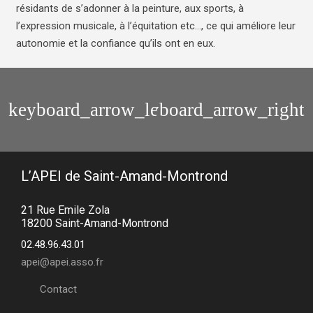
résidants de s’adonner à la peinture, aux sports, à
l’expression musicale, à l’équitation etc…, ce qui améliore leur
autonomie et la confiance qu’ils ont en eux.
Le
Le
foyer
foyer
pour
éclaté
personnes
âgées
L’APEI de Saint-Amand-Montrond
21 Rue Emile Zola
18200 Saint-Amand-Montrond
02.48.96.43.01
apei@apei.asso.fr
Contact