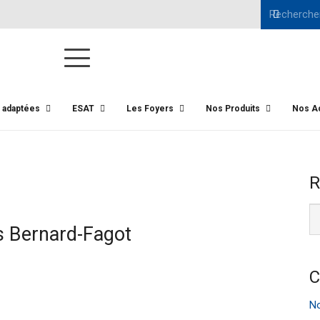
s adaptées
ESAT
Les Foyers
Nos Produits
Nos Ac
R
s Bernard-Fagot
C
No