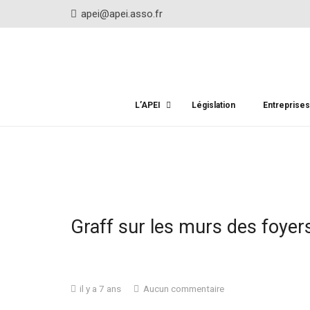
apei@apei.asso.fr
L’APEI
Législation
Entreprise
Graff sur les murs des foyer
il y a 7 ans
Aucun commentaire