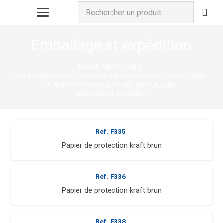
Emballage et expédition
Accueil
chevron_right
Nos gammes (Vente réservée aux professionnels)
chevron_right
10. Gamme Services généraux
chevron_right
Emballage et expédition
Réf.
F335
Papier de protection kraft brun
Réf.
F336
Papier de protection kraft brun
Réf.
F338