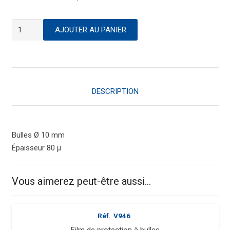
quantité
AJOUTER AU PANIER
de
Film
de
protection
à
DESCRIPTION
bulles
Bulles Ø 10 mm
Épaisseur 80 µ
Vous aimerez peut-être aussi…
Réf.
V946