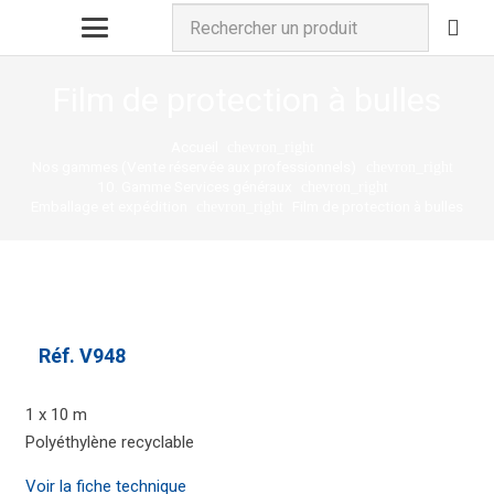
Film de protection à bulles
Accueil
chevron_right
Nos gammes (Vente réservée aux professionnels)
chevron_right
10. Gamme Services généraux
chevron_right
Emballage et expédition
Film de protection à bulles
chevron_right
Réf.
V948
1 x 10 m
Polyéthylène recyclable
Voir la fiche technique