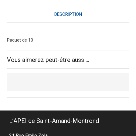
x
DESCRIPTION
280
mm
Paquet de 10
Vous aimerez peut-être aussi…
L’APEI de Saint-Amand-Montrond
21 Rue Emile Zola