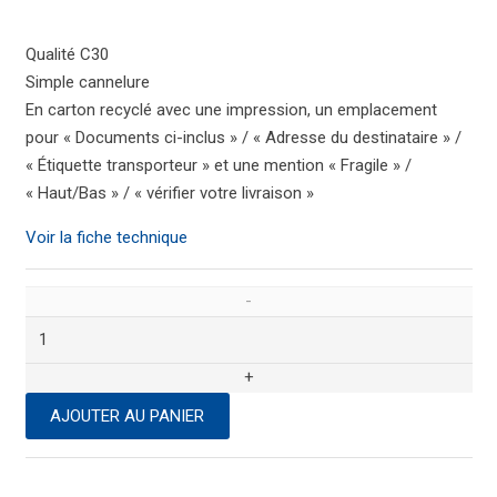
Qualité C30
Simple cannelure
En carton recyclé avec une impression, un emplacement
pour « Documents ci-inclus » / « Adresse du destinataire » /
« Étiquette transporteur » et une mention « Fragile » /
« Haut/Bas » / « vérifier votre livraison »
Voir la fiche technique
quantité
de
Caisse
d'expédition
AJOUTER AU PANIER
480
x
340