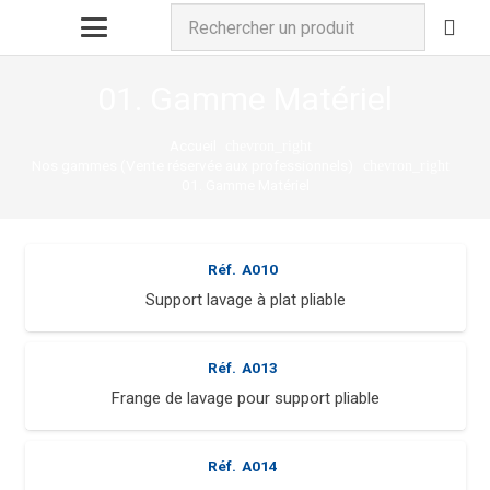
01. Gamme Matériel
Accueil
chevron_right
Nos gammes (Vente réservée aux professionnels)
chevron_right
01. Gamme Matériel
Réf.
A010
Support lavage à plat pliable
Réf.
A013
Frange de lavage pour support pliable
Réf.
A014