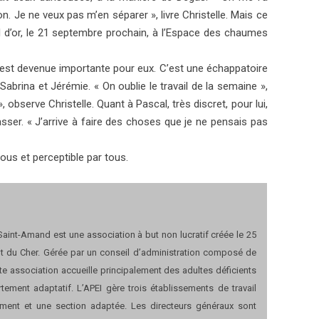
. Je ne veux pas m’en séparer », livre Christelle. Mais ce
l d’or, le 21 septembre prochain, à l’Espace des chaumes
re est devenue importante pour eux. C’est une échappatoire
 Sabrina et Jérémie. « On oublie le travail de la semaine »,
 observe Christelle. Quant à Pascal, très discret, pour lui,
passer. « J’arrive à faire des choses que je ne pensais pas
 tous et perceptible par tous.
aint-Amand est une association à but non lucratif créée le 25
t du Cher. Gérée par un conseil d’administration composé de
e association accueille principalement des adultes déficients
tement adaptatif. L’APEI gère trois établissements de travail
ement et une section adaptée. Les directeurs généraux sont