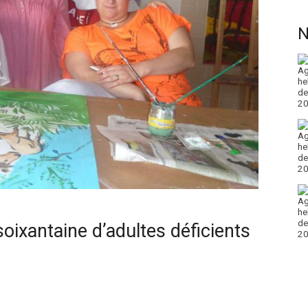
N
soixantaine d’adultes déficients