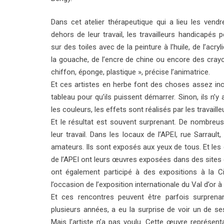
Dans cet atelier thérapeutique qui a lieu les vendr
dehors de leur travail, les travailleurs handicapés p
sur des toiles avec de la peinture à l’huile, de l’acryl
la gouache, de l’encre de chine ou encore des crayon
chiffon, éponge, plastique », précise l’animatrice.
Et ces artistes en herbe font des choses assez inc
tableau pour qu’ils puissent démarrer. Sinon, ils n’
les couleurs, les effets sont réalisés par les travaille
Et le résultat est souvent surprenant. De nombreus
leur travail. Dans les locaux de l’APEI, rue Sarraul
amateurs. Ils sont exposés aux yeux de tous. Et les e
de l’APEI ont leurs œuvres exposées dans des sites d
ont également participé à des expositions à la C
l’occasion de l’exposition internationale du Val d’or à 
Et ces rencontres peuvent être parfois surprenante
plusieurs années, a eu la surprise de voir un de ses
Mais l’artiste n’a pas voulu. Cette œuvre représen