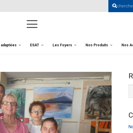
s adaptées
ESAT
Les Foyers
Nos Produits
Nos Ac
R
C
No