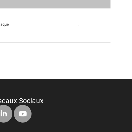
haque
.
seaux Sociaux