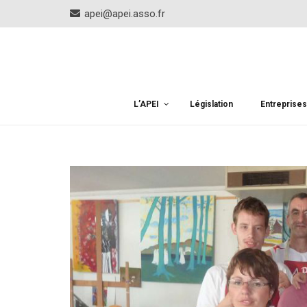
apei@apei.asso.fr
L’APEI
Législation
Entreprise