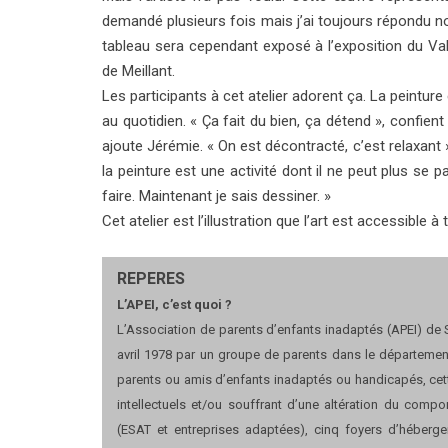
demandé plusieurs fois mais j’ai toujours répondu non
tableau sera cependant exposé à l’exposition du Va
de Meillant.
Les participants à cet atelier adorent ça. La peintu
au quotidien. « Ça fait du bien, ça détend », confient
ajoute Jérémie. « On est décontracté, c’est relaxant »,
la peinture est une activité dont il ne peut plus se 
faire. Maintenant je sais dessiner. »
Cet atelier est l’illustration que l’art est accessible à
REPERES
L’APEI, c’est quoi ?
L’Association de parents d’enfants inadaptés (APEI) de S
avril 1978 par un groupe de parents dans le départemen
parents ou amis d’enfants inadaptés ou handicapés, cett
intellectuels et/ou souffrant d’une altération du compor
(ESAT et entreprises adaptées), cinq foyers d’héberg