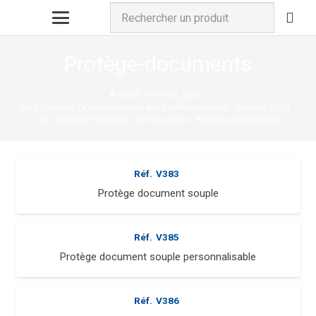
Protège-documents
Accueil
chevron_right
Nos gammes (Vente réservée aux professionnels)
chevron_right
08. Gamme Papeterie
Protège-documents
chevron_right
Réf.
V383
Protège document souple
Réf.
V385
Protège document souple personnalisable
Réf.
V386