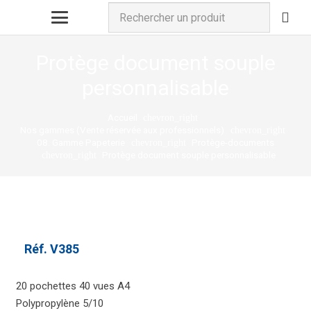
Protège document souple
personnalisable
Accueil
chevron_right
Nos gammes (Vente réservée aux professionnels)
chevron_right
08. Gamme Papeterie
Protège-documents
chevron_right
Protège document souple personnalisable
chevron_right
Réf.
V385
20 pochettes 40 vues A4
Polypropylène 5/10