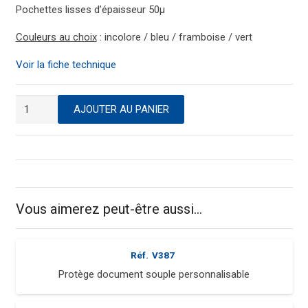
Pochettes lisses d’épaisseur 50µ
Couleurs au choix
: incolore / bleu / framboise / vert
Voir la fiche technique
quantité
AJOUTER AU PANIER
de
Protège
document
souple
personnalisable
Vous aimerez peut-être aussi…
Réf.
V387
Protège document souple personnalisable