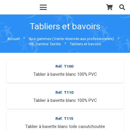
Tabliers et bavoirs
chevron_right
chevron_right
Accueil
Nos gammes (Vente réservée aux professionnels)
chevron_right
06. Gamme Textile
Tabliers et bavoirs
Réf.
T100
Tablier à bavette blanc 100% PVC
Réf.
T110
Tablier à bavette blanc 100% PVC
Réf.
T115
Tablier à bavette blanc toile caoutchoutée