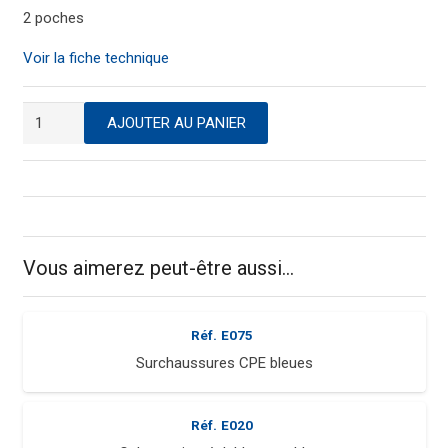
2 poches
Voir la fiche technique
quantité
AJOUTER AU PANIER
de
Tablier
à
bavette
blanc
Vous aimerez peut-être aussi…
Réf.
E075
Surchaussures CPE bleues
Réf.
E020