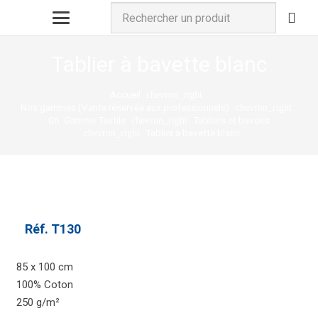
Tablier à bavette blanc
Accueil
chevron_right
Nos gammes (Vente réservée aux professionnels)
chevron_right
06. Gamme Textile
Tabliers et bavoirs
chevron_right
Tablier à bavette blanc
chevron_right
Réf.
T130
85 x 100 cm
100% Coton
250 g/m²