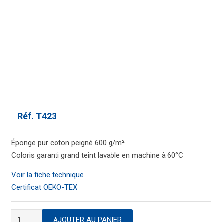
Réf.
T423
Éponge pur coton peigné 600 g/m²
Coloris garanti grand teint lavable en machine à 60°C
Voir la fiche technique
Certificat OEKO-TEX
quantité
AJOUTER AU PANIER