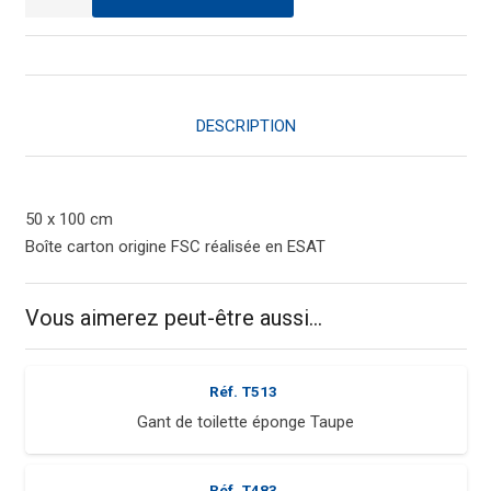
de
Serviette
éponge
Taupe
DESCRIPTION
50 x 100 cm
Boîte carton origine FSC réalisée en ESAT
Vous aimerez peut-être aussi…
Réf.
T513
Gant de toilette éponge Taupe
Réf.
T483