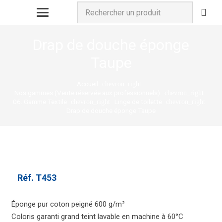
Drap de douche éponge
Taupe
Accueil
chevron_right
Nos gammes (Vente réservée aux professionnels)
chevron_right
06. Gamme Textile
Linge de toilette
chevron_right
chevron_right
Drap de douche éponge Taupe
Réf.
T453
Éponge pur coton peigné 600 g/m²
Coloris garanti grand teint lavable en machine à 60°C