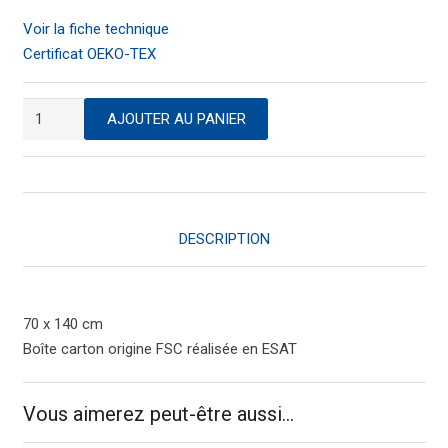
Voir la fiche technique
Certificat OEKO-TEX
quantité
AJOUTER AU PANIER
de
Drap
de
douche
éponge
DESCRIPTION
Taupe
70 x 140 cm
Boîte carton origine FSC réalisée en ESAT
Vous aimerez peut-être aussi…