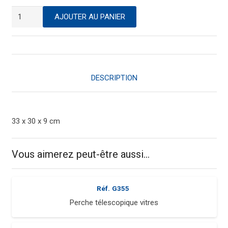
quantité
AJOUTER AU PANIER
de
Tête
de
loup
pro
DESCRIPTION
33 x 30 x 9 cm
Vous aimerez peut-être aussi…
Réf.
G355
Perche télescopique vitres