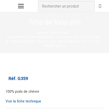
Tête de loup pro
Accueil
chevron_right
Nos gammes (Vente réservée aux professionnels)
chevron_right
01. Gamme Matériel
Dépoussiérage
chevron_right
chevron_right
Tête de loup pro
Réf.
G359
100% poils de chèvre
Voir la fiche technique