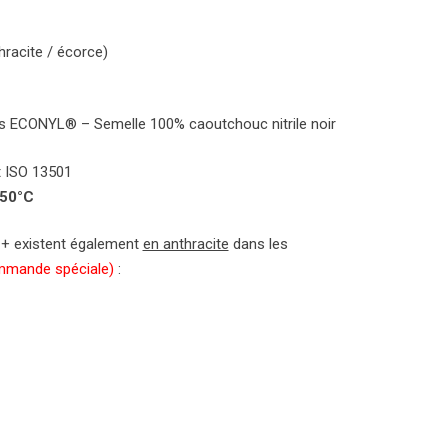
hracite / écorce)
es ECONYL® – Semelle 100% caoutchouc nitrile noir
t ISO 13501
 50°C
 + existent également
en anthracite
dans les
mmande spéciale)
: