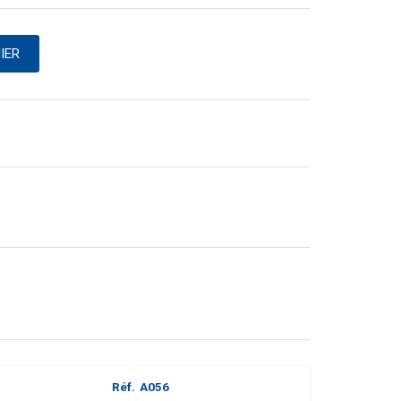
IER
Réf.
A056