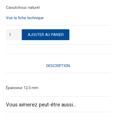
Caoutchouc naturel
Voir la fiche technique
quantité
AJOUTER AU PANIER
de
Tapis
caillebotis
bordé
TOFLEX-
DESCRIPTION
B
70
x
Épaisseur 12,5 mm
90
cm
Vous aimerez peut-être aussi…