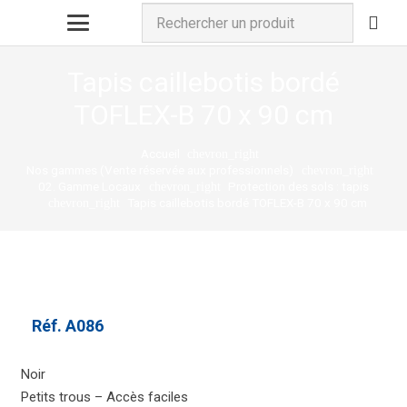
Tapis caillebotis bordé
TOFLEX-B 70 x 90 cm
Accueil
chevron_right
Nos gammes (Vente réservée aux professionnels)
chevron_right
02. Gamme Locaux
Protection des sols : tapis
chevron_right
Tapis caillebotis bordé TOFLEX-B 70 x 90 cm
chevron_right
Réf.
A086
Noir
Petits trous – Accès faciles