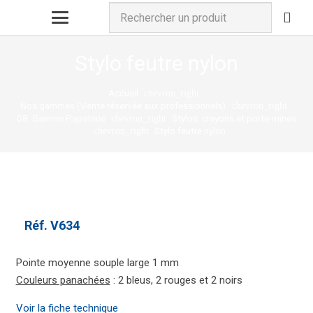
Stylo feutre nylon
Accueil
chevron_right
Nos gammes (Vente réservée aux professionnels)
chevron_right
08. Gamme Papeterie
Stylos, crayons et porte-mines
chevron_right
Stylo feutre nylon
chevron_right
Réf.
V634
Pointe moyenne souple large 1 mm
Couleurs panachées
: 2 bleus, 2 rouges et 2 noirs
Voir la fiche technique