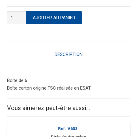
quantité
AJOUTER AU PANIER
de
Stylo
feutre
nylon
DESCRIPTION
Boîte de 6
Boîte carton origine FSC réalisée en ESAT
Vous aimerez peut-être aussi…
Réf.
V633