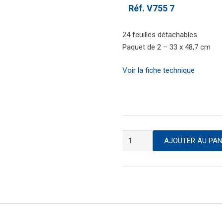
Réf.
V755 7
24 feuilles détachables
Paquet de 2 – 33 x 48,7 cm
Voir la fiche technique
quantité
AJOUTER AU PAN
de
Sous-
main
imprimé
calendrier
annuel