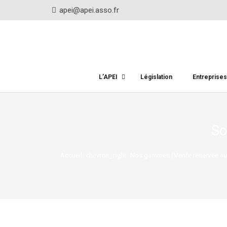
apei@apei.asso.fr
L’APEI
Législation
Entreprise
So
Accueil
Nos gammes (Vente réservée au
chevron_right