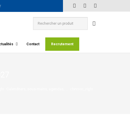
tualités
Contact
Recrutement
027
Calendriers, sous-mains, agendas, ...
ght
chevron_right