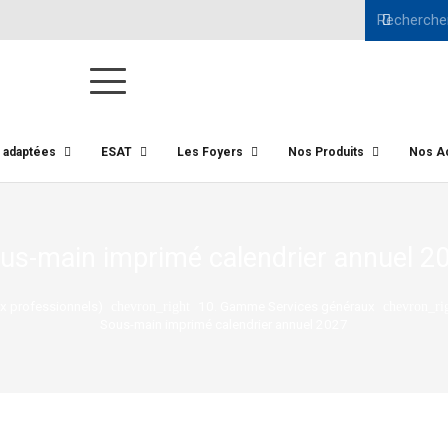
s adaptées
ESAT
Les Foyers
Nos Produits
Nos Ac
us-main imprimé calendrier annuel 2
x professionnels)
10. Gamme Services généraux
chevron_right
chevron_ri
Sous-main imprimé calendrier annuel 2027