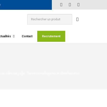
tualités
Contact
Recrutement
cie
Serviette nettoyante et désinfectante
chevron_right