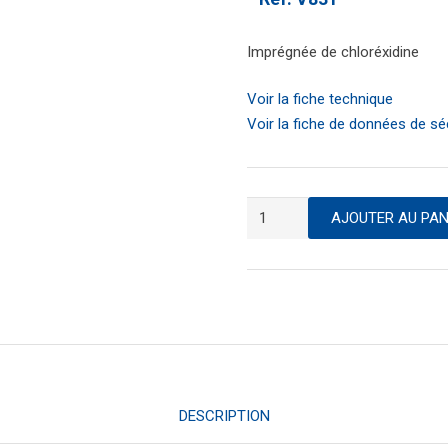
Imprégnée de chloréxidine
Voir la fiche technique
Voir la fiche de données de sé
quantité
AJOUTER AU PAN
de
Serviette
nettoyante
et
désinfectante
DESCRIPTION