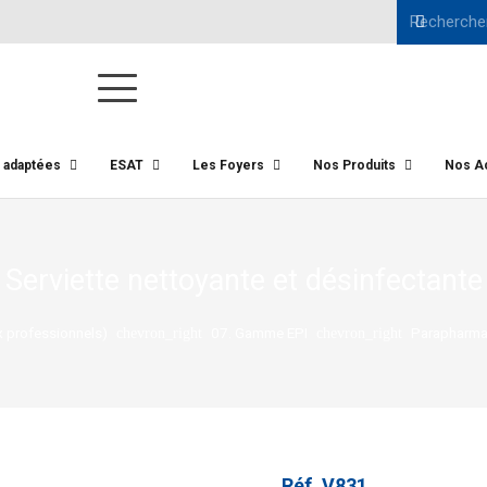
s adaptées
ESAT
Les Foyers
Nos Produits
Nos Ac
Serviette nettoyante et désinfectante
 professionnels)
07. Gamme EPI
Parapharma
chevron_right
chevron_right
Réf.
V831