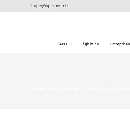
apei@apei.asso.fr
L’APEI
Législation
Entreprise
Accueil
Nos gammes (Vente réservée aux
chevron_right