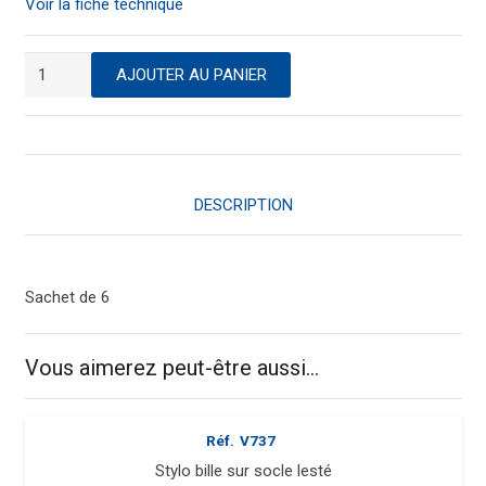
Voir la fiche technique
quantité
AJOUTER AU PANIER
de
Recharge
pour
stylo
bille
DESCRIPTION
sur
socle
lesté
Sachet de 6
Vous aimerez peut-être aussi…
Réf.
V737
Stylo bille sur socle lesté