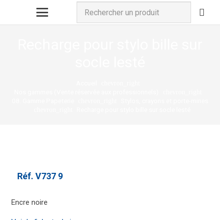
Recharge pour stylo bille sur
socle lesté
Accueil
chevron_right
Nos gammes (Vente réservée aux professionnels)
chevron_right
08. Gamme Papeterie
Stylos, crayons et porte-mines
chevron_right
Recharge pour stylo bille sur socle lesté
chevron_right
Réf.
V737 9
Encre noire