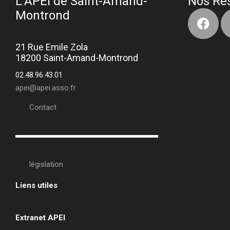
L’APEI de Saint-Amand-
Nos Ré
Montrond
21 Rue Emile Zola
18200 Saint-Amand-Montrond
02.48.96.43.01
apei@apei.asso.fr
Contact
législation
Liens utiles
•
Extranet APEI
•