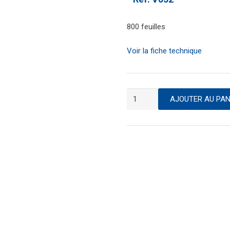
800 feuilles
Voir la fiche technique
quantité
AJOUTER AU PAN
de
Recharge
blocs
cube