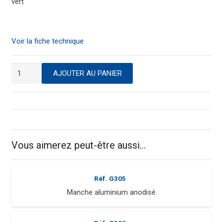
vert
Voir la fiche technique
quantité
AJOUTER AU PANIER
de
Raclette
sol
alimentaire
Vous aimerez peut-être aussi…
Réf.
G305
Manche aluminium anodisé