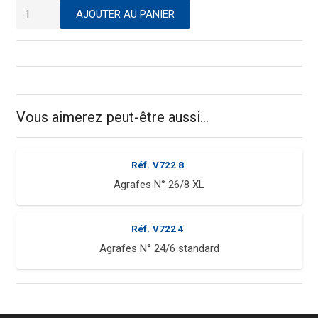
quantité
AJOUTER AU PANIER
de
Pince
agrafeuse
Vous aimerez peut-être aussi…
Réf.
V722 8
Agrafes N° 26/8 XL
Réf.
V722 4
Agrafes N° 24/6 standard