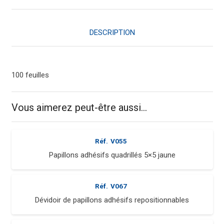
adhésifs
jaune
DESCRIPTION
100 feuilles
Vous aimerez peut-être aussi…
Réf.
V055
Papillons adhésifs quadrillés 5×5 jaune
Réf.
V067
Dévidoir de papillons adhésifs repositionnables