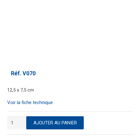
Réf.
V070
12,5 x 7,5 cm
Voir la fiche technique
quantité
AJOUTER AU PANIER
de
Papillons