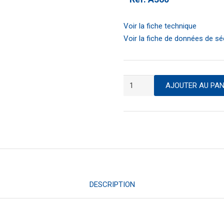
Voir la fiche technique
Voir la fiche de données de sé
quantité
AJOUTER AU PAN
de
Liquide
nettoyant
antistatique
DESCRIPTION