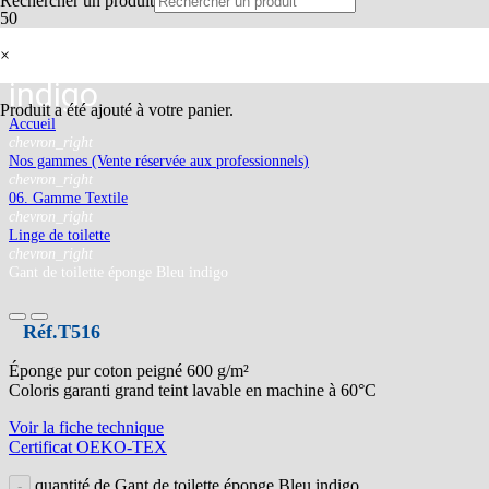
Rechercher un produit
Gant de toilette éponge Bleu
×
indigo
Produit
a été ajouté à votre panier.
Accueil
chevron_right
Nos gammes (Vente réservée aux professionnels)
chevron_right
06. Gamme Textile
chevron_right
Linge de toilette
chevron_right
Gant de toilette éponge Bleu indigo
Réf.
T516
Éponge pur coton peigné 600 g/m²
Coloris garanti grand teint lavable en machine à 60°C
Voir la fiche technique
Certificat OEKO-TEX
quantité de Gant de toilette éponge Bleu indigo