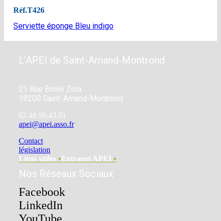
Réf.
T426
Serviette éponge Bleu indigo
L’APEI de Saint-Amand-Montrond
21 Rue Emile Zola
18200 Saint-Amand-Montrond
02.48.96.43.01
apei@apei.asso.fr
Contact
législation
Liens utiles
•
Extranet APEI
•
Nos Réseaux Sociaux
Facebook
LinkedIn
YouTube