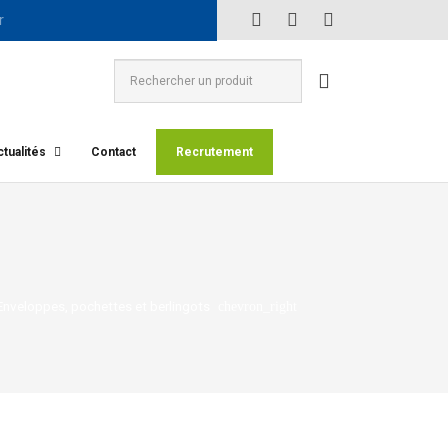
tualités
Contact
Recrutement
Enveloppes, pochettes et berlingots
chevron_right