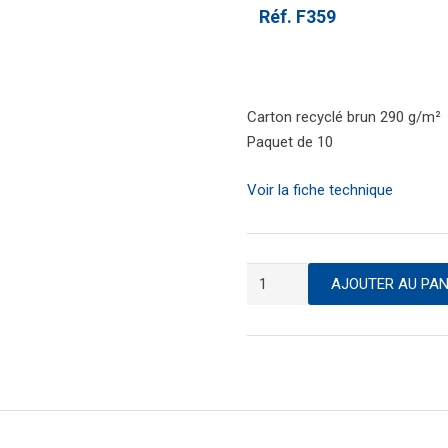
Réf.
F359
Carton recyclé brun 290 g/m²
Paquet de 10
Voir la fiche technique
quantité
AJOUTER AU PAN
de
Etui
berlingot
100
x
160