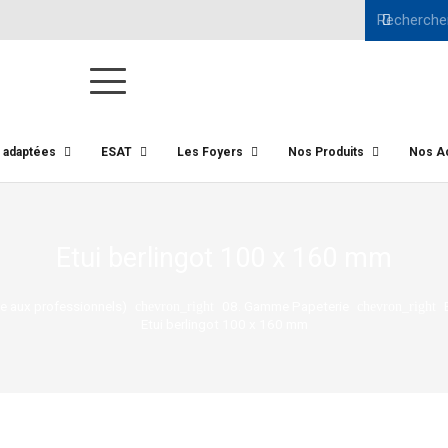
s adaptées
ESAT
Les Foyers
Nos Produits
Nos Ac
Etui berlingot 100 x 160 mm
 aux professionnels)
08. Gamme Papeterie
chevron_right
chevron_right
Etui berlingot 100 x 160 mm