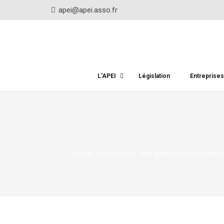
apei@apei.asso.fr
L’APEI
Législation
Entreprise
Accueil
Nos gammes (Vente réservée
chevron_right