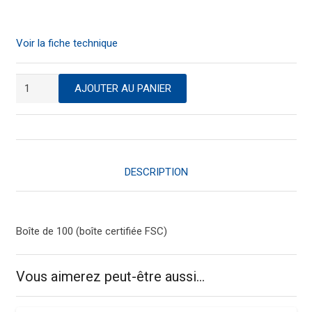
Voir la fiche technique
quantité
AJOUTER AU PANIER
de
Enveloppe
blanche
110
x
DESCRIPTION
220
adhésive
Boîte de 100 (boîte certifiée FSC)
Vous aimerez peut-être aussi…