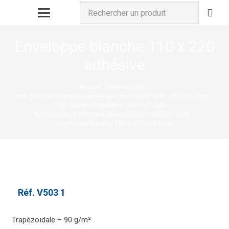
Enveloppe blanche 110 x 220
adhésive
Accueil
chevron_right
Nos gammes (Vente réservée aux professionnels)
chevron_right
08. Gamme Papeterie
chevron_right
Enveloppes, pochettes et berlingots
chevron_right
Enveloppe blanche 110 x 220 adhésive
Réf.
V503 1
Trapézoïdale – 90 g/m²