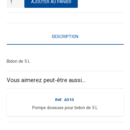
AJOUTER AU PANIER
de
Détergent
concentré
savon
noir
DESCRIPTION
liquide
Bidon de 5 L
Vous aimerez peut-être aussi…
Réf.
A310
Pompe doseuse pour bidon de 5 L