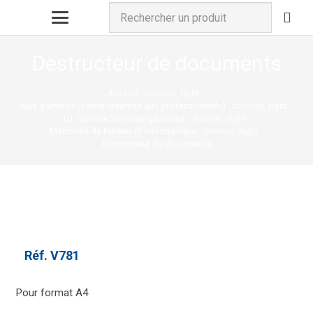
Destructeur de documents
Accueil
chevron_right
Nos gammes (Vente réservée aux professionnels)
chevron_right
10. Gamme Services généraux
chevron_right
Machines de bureau et informatique
chevron_right
Destructeur de documents
Réf.
V781
Pour format A4