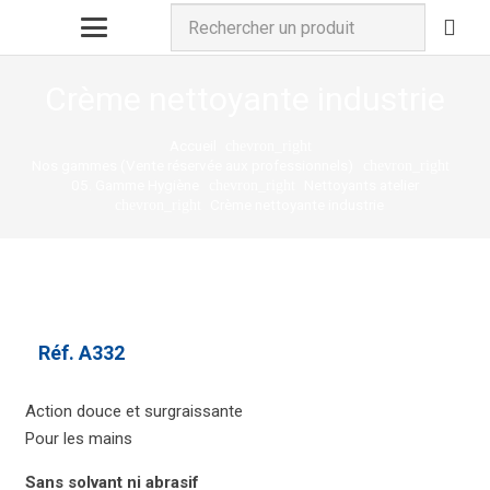
Crème nettoyante industrie
Accueil
chevron_right
Nos gammes (Vente réservée aux professionnels)
chevron_right
05. Gamme Hygiène
Nettoyants atelier
chevron_right
Crème nettoyante industrie
chevron_right
Réf.
A332
Action douce et surgraissante
Pour les mains
Sans solvant ni abrasif