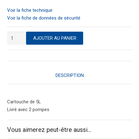
Voir la fiche technique
Voir la fiche de données de sécurité
quantité
AJOUTER AU PANIER
de
Crème
nettoyante
industrie
DESCRIPTION
Cartouche de 5L
Livré avec 2 pompes
Vous aimerez peut-être aussi…