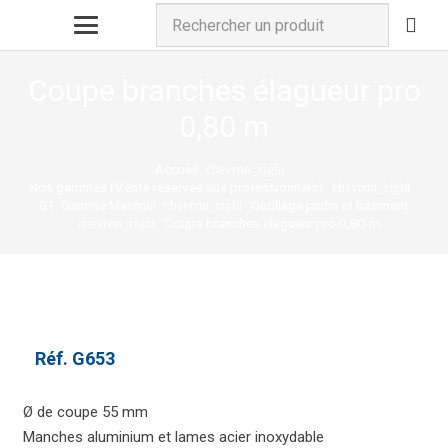
Coupe branches élagueur pro
0,80 m
Accueil
chevron_right
Nos gammes (Vente réservée aux professionnels)
chevron_right
01. Gamme Matériel
Outillage jardin et bâtiment
chevron_right
Coupe branches élagueur pro 0,80 m
chevron_right
Réf.
G653
Ø de coupe 55 mm
Manches aluminium et lames acier inoxydable