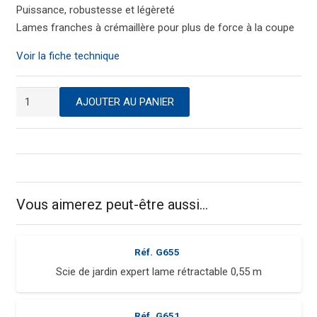
Puissance, robustesse et légèreté
Lames franches à crémaillère pour plus de force à la coupe
Voir la fiche technique
quantité
AJOUTER AU PANIER
de
Coupe
branches
élagueur
pro
0,80
Vous aimerez peut-être aussi…
m
Réf.
G655
Scie de jardin expert lame rétractable 0,55 m
Réf.
G651