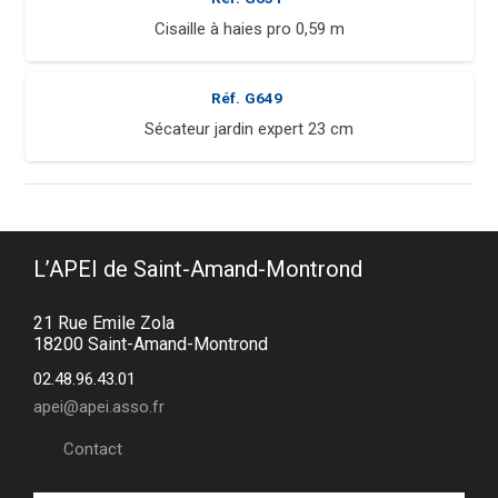
Cisaille à haies pro 0,59 m
Réf.
G649
Sécateur jardin expert 23 cm
L’APEI de Saint-Amand-Montrond
21 Rue Emile Zola
18200 Saint-Amand-Montrond
02.48.96.43.01
apei@apei.asso.fr
Contact