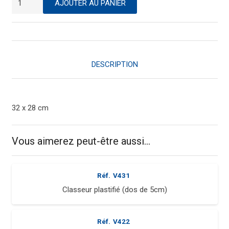
AJOUTER AU PANIER
de
Classeur
plastifié
(dos
de
DESCRIPTION
5cm)
32 x 28 cm
Vous aimerez peut-être aussi…
Réf.
V431
Classeur plastifié (dos de 5cm)
Réf.
V422