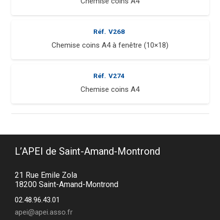
Chemise coins A4
Réf.
V268
Chemise coins A4 à fenêtre (10×18)
Réf.
V274
Chemise coins A4
L’APEI de Saint-Amand-Montrond
21 Rue Emile Zola
18200 Saint-Amand-Montrond
02.48.96.43.01
apei@apei.asso.fr