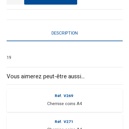
de
Chemise
coins
A4
DESCRIPTION
19
Vous aimerez peut-être aussi…
Réf.
V269
Chemise coins A4
Réf.
V271