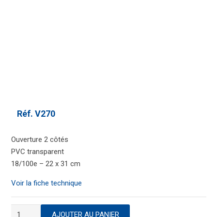
Réf.
V270
Ouverture 2 côtés
PVC transparent
18/100e – 22 x 31 cm
Voir la fiche technique
quantité
AJOUTER AU PANIER