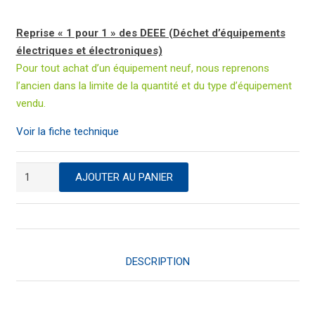
Reprise « 1 pour 1 » des DEEE (Déchet d’équipements
électriques et électroniques)
Pour tout achat d’un équipement neuf, nous reprenons
l’ancien dans la limite de la quantité et du type d’équipement
vendu.
Voir la fiche technique
quantité
AJOUTER AU PANIER
de
Calculette
de
poche
rabattable
DESCRIPTION