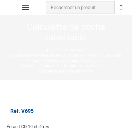
Calculette de poche
rabattable
Accueil
chevron_right
Nos gammes (Vente réservée aux professionnels)
chevron_right
10. Gamme Services généraux
chevron_right
Machines de bureau et informatique
chevron_right
Calculette de poche rabattable
Réf.
V695
Écran LCD 10 chiffres