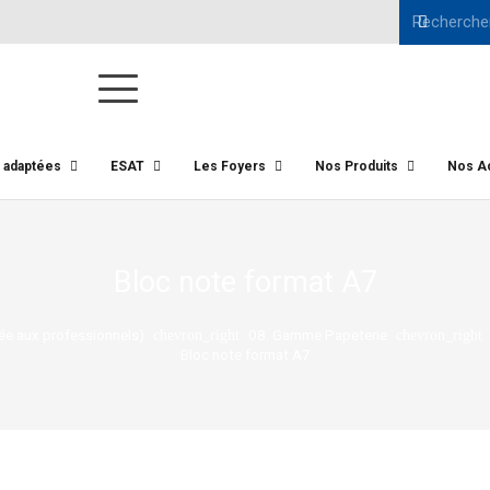
s adaptées
ESAT
Les Foyers
Nos Produits
Nos Ac
Bloc note format A7
e aux professionnels)
08. Gamme Papeterie
chevron_right
chevron_right
Bloc note format A7