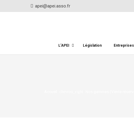
apei@apei.asso.fr
L’APEI
Législation
Entreprise
Accueil
Nos gammes (Vente réservé
chevron_right