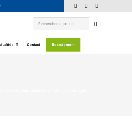
tualités
Contact
Recrutement
Blocs de bureau, cahiers et carnets
chevron_right