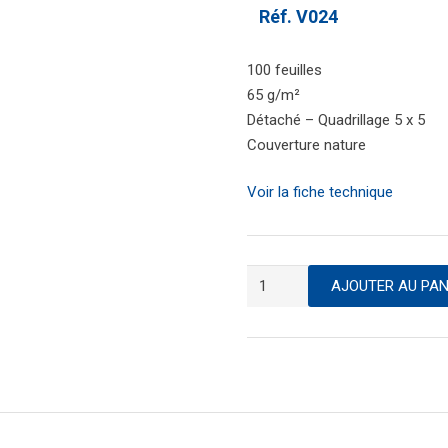
Réf.
V024
100 feuilles
65 g/m²
Détaché – Quadrillage 5 x 5
Couverture nature
Voir la fiche technique
quantité
AJOUTER AU PAN
de
Bloc
note
format
A7