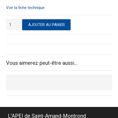
Voir la fiche technique
quantité
AJOUTER AU PANIER
de
Agenda
hebdomadaire
de
poche
2027
Vous aimerez peut-être aussi…
L’APEI de Saint-Amand-Montrond