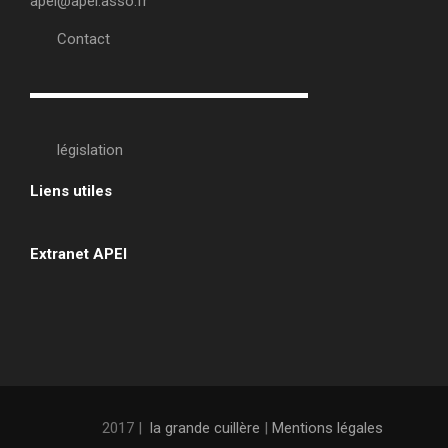
apei@apei.asso.fr
Contact
législation
Liens utiles
•
Extranet APEI
•
2017 |
la grande cuillère
|
Mentions légales