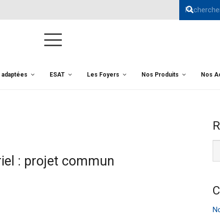
s adaptées
ESAT
Les Foyers
Nos Produits
Nos Ac
R
iel : projet commun
C
No