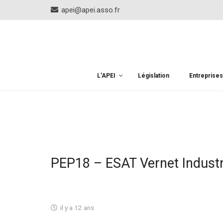
apei@apei.asso.fr
L’APEI
Législation
Entreprise
PEP18 – ESAT Vernet Industr
il y a 12 ans