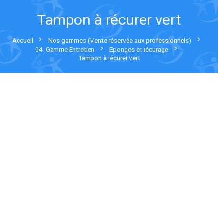
Tampon à récurer vert
chevron_right
chevron_right
Accueil
Nos gammes (Vente réservée aux professionnels)
chevron_right
chevron_right
04. Gamme Entretien
Eponges et récurage
Tampon à récurer vert