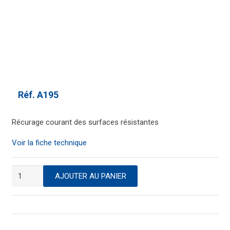
Réf.
A195
Récurage courant des surfaces résistantes
Voir la fiche technique
quantité
AJOUTER AU PANIER
de
Tampon
à
récurer