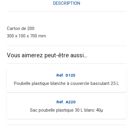
30
DESCRIPTION
L
transparent
40µ
Carton de 200
300 x 100 x 700 mm
Vous aimerez peut-être aussi…
Réf.
D125
Poubelle plastique blanche à couvercle basculant 25 L
Réf.
A220
Sac poubelle plastique 30 L blanc 40µ