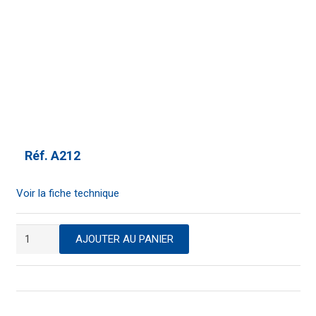
Réf.
A212
Voir la fiche technique
quantité
AJOUTER AU PANIER
de
Sac
poubelle
plastique