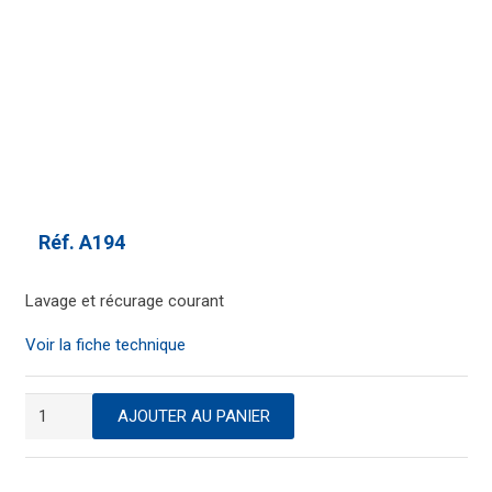
Réf.
A194
Lavage et récurage courant
Voir la fiche technique
quantité
AJOUTER AU PANIER
de
Eponge
végétale