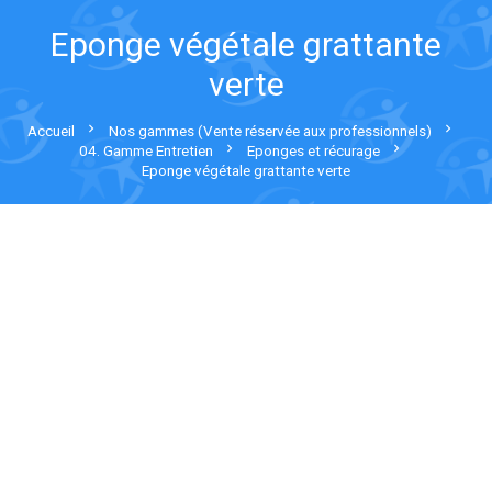
Eponge végétale grattante
verte
chevron_right
chevron_right
Accueil
Nos gammes (Vente réservée aux professionnels)
chevron_right
chevron_right
04. Gamme Entretien
Eponges et récurage
Eponge végétale grattante verte