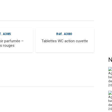
f.
A385
Réf.
A380
noir parfumée –
Tablettes WC action cuvette
ts rouges
N