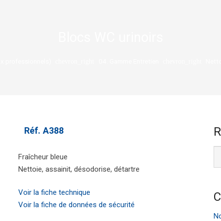
Blocs WC urinoirs
x professionnels)
04. Gamme Entretien
Netto
chevron_right
chevron_right
R
Réf.
A388
Fraîcheur bleue
Nettoie, assainit, désodorise, détartre
Voir la fiche technique
C
Voir la fiche de données de sécurité
No