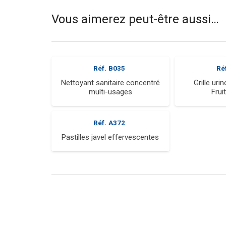
Vous aimerez peut-être aussi…
Réf.
B035
Ré
Nettoyant sanitaire concentré
Grille uri
multi-usages
Frui
Réf.
A372
Pastilles javel effervescentes