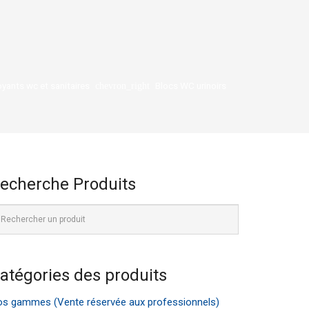
yants wc et sanitaires
Blocs WC urinoirs
chevron_right
echerche Produits
atégories des produits
s gammes (Vente réservée aux professionnels)