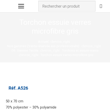
Torchon essuie verres
microfibre gris
Accueil
chevron_right
Nos gammes (Vente réservée aux professionnels)
chevron_right
06. Gamme Textile
Torchons et essuie-mains
chevron_right
Torchon essuie verres microfibre gris
chevron_right
Réf.
A526
50 x 70 cm
70% polyester – 30% polyamide