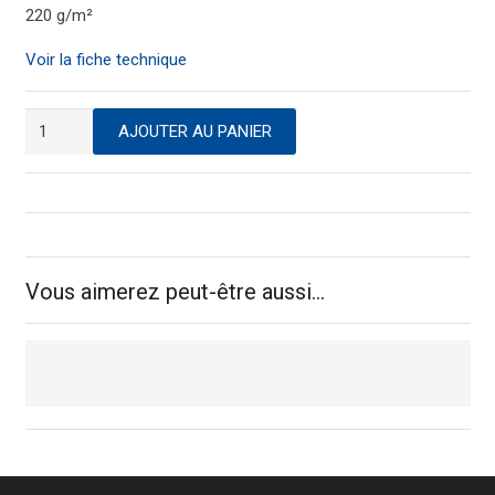
220 g/m²
Voir la fiche technique
quantité
AJOUTER AU PANIER
de
Torchon
essuie
verres
microfibre
gris
Vous aimerez peut-être aussi…