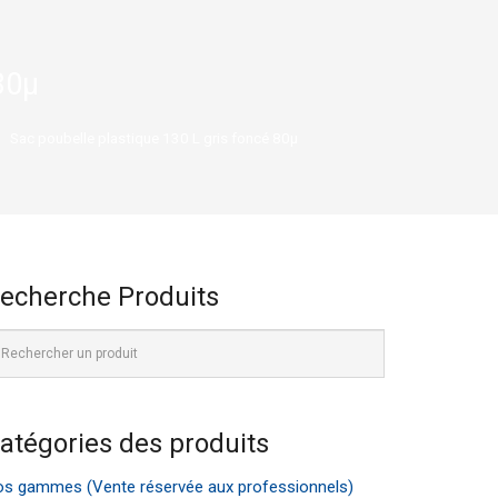
80µ
t
Sac poubelle plastique 130 L gris foncé 80µ
echerche Produits
atégories des produits
s gammes (Vente réservée aux professionnels)