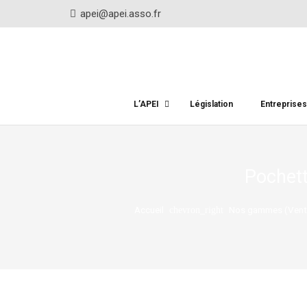
apei@apei.asso.fr
L’APEI
Législation
Entreprise
Pochett
Accueil
Nos gammes (Vente
chevron_right