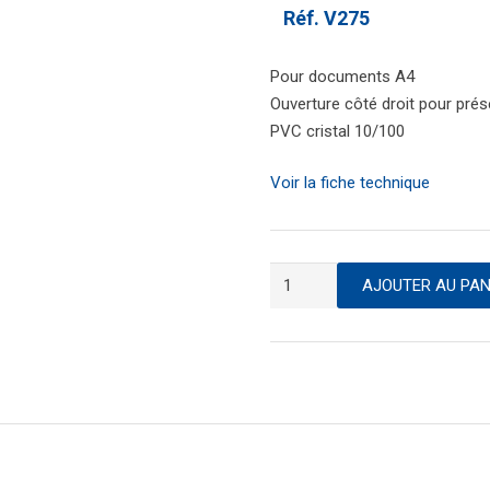
Réf.
V275
Pour documents A4
Ouverture côté droit pour prése
PVC cristal 10/100
Voir la fiche technique
quantité
AJOUTER AU PAN
de
Pochette
adhésive
transparente
pour
affichage
mural