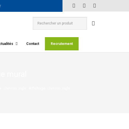
tualités
Contact
Recrutement
ge mural
x
Affichage
chevron_right
chevron_right