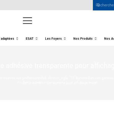
s adaptées
ESAT
Les Foyers
Nos Produits
Nos Ac
e adhésive transparente pour afficha
 réservée aux professionnels)
10. Gamme Services générau
chevron_right
Pochette adhésive transparente pour affichage mural