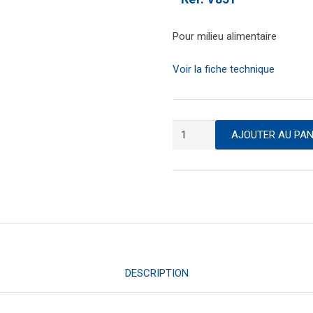
Pour milieu alimentaire
Voir la fiche technique
quantité
AJOUTER AU PAN
de
Pansement
bleu
détectable
DESCRIPTION