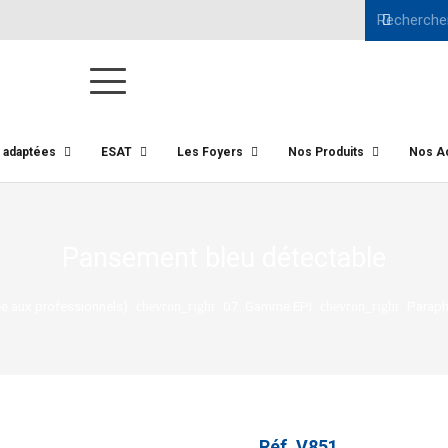
s adaptées
ESAT
Les Foyers
Nos Produits
Nos Ac
Pansement bleu détectable
 aux professionnels)
07. Gamme EPI
Paraph
chevron_right
chevron_right
Réf.
V851