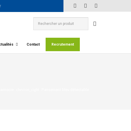
tualités
Contact
Recrutement
armacie
Pansement bleu détectable
chevron_right