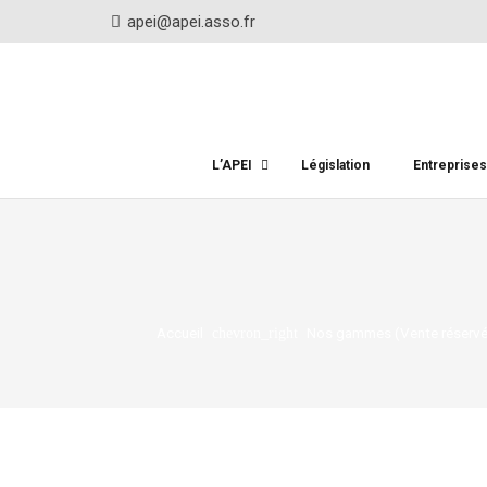
apei@apei.asso.fr
L’APEI
Législation
Entreprise
Accueil
Nos gammes (Vente réservée
chevron_right