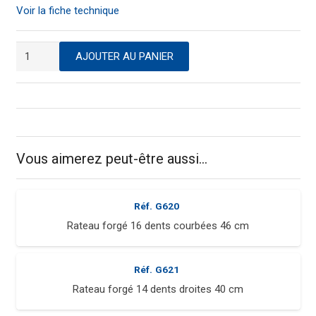
Voir la fiche technique
quantité
AJOUTER AU PANIER
de
Manche
bois
frêne
poncé
ciré
Vous aimerez peut-être aussi…
Réf.
G620
Rateau forgé 16 dents courbées 46 cm
Réf.
G621
Rateau forgé 14 dents droites 40 cm