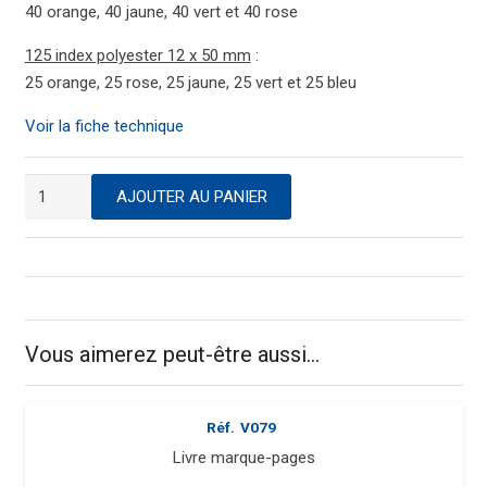
40 orange, 40 jaune, 40 vert et 40 rose
125 index polyester 12 x 50 mm
:
25 orange, 25 rose, 25 jaune, 25 vert et 25 bleu
Voir la fiche technique
quantité
AJOUTER AU PANIER
de
Livre
marque-
pages
Vous aimerez peut-être aussi…
Réf.
V079
Livre marque-pages