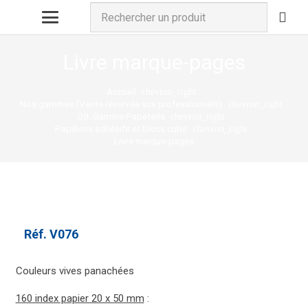
Livre marque-pages
Accueil
chevron_right
Nos gammes (Vente réservée aux professionnels)
chevron_right
08. Gamme Papeterie
chevron_right
Papillons adhésifs et blocs cube
chevron_right
Livre marque-pages
Réf.
V076
Couleurs vives panachées
160 index papier 20 x 50 mm
: