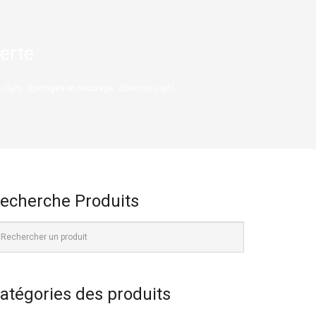
erte
Eponges et récurage
_right
chevron_right
echerche Produits
atégories des produits