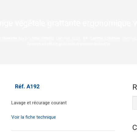
nge végétale grattante ergonomique v
réservée aux professionnels)
04. Gamme Entretien
chevron_right
chevron
Eponge végétale grattante ergonomique verte
R
Réf.
A192
Lavage et récurage courant
Voir la fiche technique
C